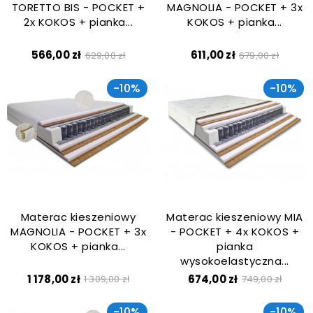
TORETTO BIS - POCKET +
MAGNOLIA - POCKET + 3x
2x KOKOS + pianka...
KOKOS + pianka...
566,00 zł
611,00 zł
629,00 zł
679,00 zł
-10%
-10%
Materac kieszeniowy
Materac kieszeniowy MIA
MAGNOLIA - POCKET + 3x
- POCKET + 4x KOKOS +
KOKOS + pianka...
pianka
wysokoelastyczna...
1 178,00 zł
674,00 zł
1 309,00 zł
749,00 zł
-10%
-10%