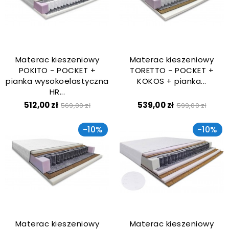
Materac kieszeniowy
Materac kieszeniowy
POKITO - POCKET +
TORETTO - POCKET +
pianka wysokoelastyczna
KOKOS + pianka...
HR...
512,00 zł
539,00 zł
569,00 zł
599,00 zł
-10%
-10%
Materac kieszeniowy
Materac kieszeniowy