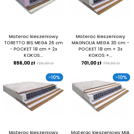
Materac kieszeniowy
Materac kieszeniowy
TORETTO BIS MEGA 26 cm
MAGNOLIA MEGA 30 cm -
- POCKET 18 cm + 2x
POCKET 18 cm + 3x
KOKOS...
KOKOS +...
656,00 zł
701,00 zł
729,00 zł
779,00 zł
-10%
-10%
Materac kieszeniowy
Materac kieszeniowy MIA