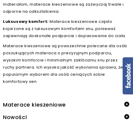
materiałom, materace kieszeniowe są zazwyczaj trwałe i
odporne na odkształcenia.
Luksusowy komfort:
Materace kieszeniowe często
kojarzone są z luksusowym komfortem snu, ponieważ
zapewniają doskonałe podparcie i dopasowanie do ciała.
Materace kieszeniowe są powszechnie polecane dla osób
poszukujących materaca o precyzyjnym podparciu,
wysokim komforcie i minimalnym zakłócaniu snu przez
ruchy partnera. Ich wysoka jakość wykonania sprawia, że są
popularnym wyborem dla osób ceniących sobie
komfortowy sen.
Materace kieszeniowe

Nowości
