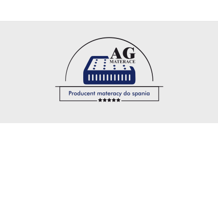

KONTAKT

PRODUKTY

INFORMACJE

ZAPISZ SIĘ DO NEWSLETTERA