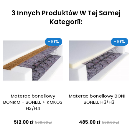
3 Innych Produktów W Tej Samej
Kategorii:
-10%
-10%
Materac bonellowy
Materac bonellowy BONI -
BONIKO - BONELL + KOKOS
BONELL H3/H3
H3/H4
Cena
Cena
Cena
Cena
512,00 zł
485,00 zł
569,00 zł
539,00 zł
podstawowa
podstawow