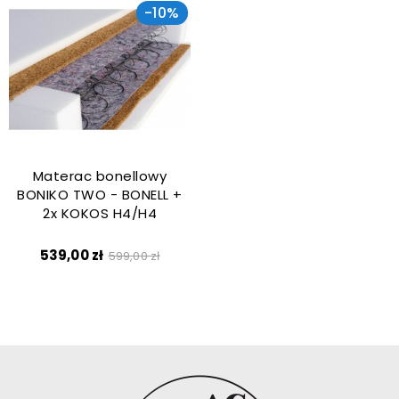
-10%
Materac bonellowy
BONIKO TWO - BONELL +
2x KOKOS H4/H4
Cena
Cena
539,00 zł
599,00 zł
podstawowa