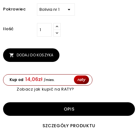
Pokrowiec
Ilość
DODAJ DO KOSZYKA

14,06
zł
Kup od
raty
/mies.
Zobacz jak kupić na RATY?
OPIS
SZCZEGÓŁY PRODUKTU