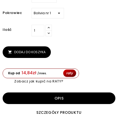
Pokrowiec
Ilość
DODAJ DO KOSZYKA

14,84
zł
Kup od
raty
/mies.
Zobacz jak kupić na RATY?
OPIS
SZCZEGÓŁY PRODUKTU