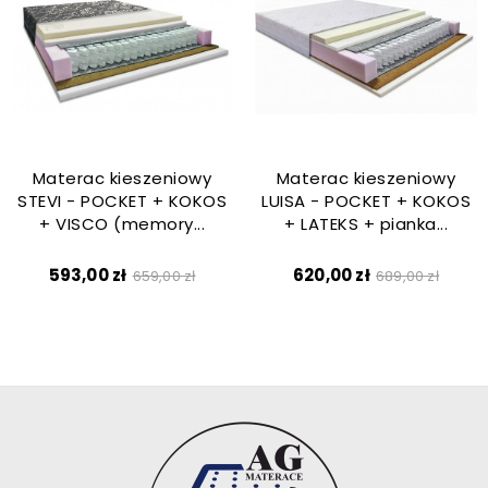
Materac kieszeniowy
Materac kieszeniowy
STEVI - POCKET + KOKOS
LUISA - POCKET + KOKOS
+ VISCO (memory...
+ LATEKS + pianka...
Cena
Cena
Cena
Cena
593,00 zł
620,00 zł
659,00 zł
689,00 zł
podstawowa
podstawow