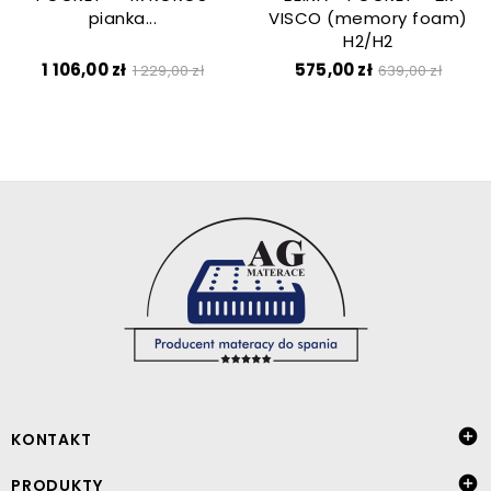
pianka...
VISCO (memory foam)
H2/H2
Cena
Cena
Cena
Cena
1 106,00 zł
575,00 zł
1 229,00 zł
639,00 zł
podstawowa
podstawow

KONTAKT

PRODUKTY