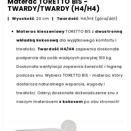
Materac TORETTO BIS -
TWARDY/TWARDY (H4/H4)
|
Wysokość
: 20 cm
|
Twardość
: H4/H4 (góra/dół)
Materac kieszeniowy
TORETTO BIS z
dwustronną
wkładką kokosową
dla wyjątkowego komfortu i
trwałości.
Twardość H4/H4
zapewnia doskonałe
podparcie dla osób ważących powyżej 100 kg.
Doskonała wentylacja zapewnia świeżość i higienę
podczas snu. Wybierz TORETTO BIS - materac, który
dostarcza naturalnego wsparcia, wygody i
trwałości. Odkryj doskonałe doświadczenie snu z
naszym materacem
z kokosem
po obu stronach!