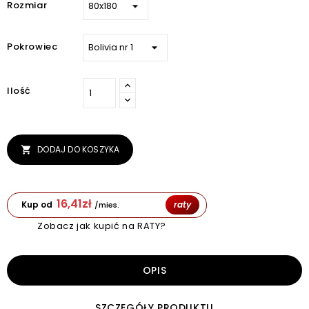
Rozmiar
Pokrowiec
Ilość
DODAJ DO KOSZYKA

16,41
zł
Kup od
raty
/mies.
Zobacz jak kupić na RATY?
OPIS
SZCZEGÓŁY PRODUKTU