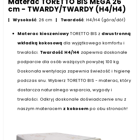
Materac TORETTO BIS MEGA 26
cm - TWARDY/TWARDY (H4/H4)
|
Wysokość
: 26 cm
|
Twardość
: H4/H4 (góra/dół)
Materac kieszeniowy
TORETTO BIS z
dwustronną
wkładką kokosową
dla wyjątkowego komfortu i
trwałości.
Twardość H4/H4
zapewnia doskonałe
podparcie dla osób ważących powyżej 100 kg.
Doskonała wentylacja zapewnia świeżość i higienę
podczas snu. Wybierz TORETTO BIS - materac, który
dostarcza naturalnego wsparcia, wygody i
trwałości. Odkryj doskonałe doświadczenie snu z
naszym materacem
z kokosem
po obu stronach!