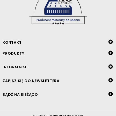

KONTAKT

PRODUKTY

INFORMACJE

ZAPISZ SIĘ DO NEWSLETTERA

BĄDŹ NA BIEŻĄCO
© 2026 - agmaterace.com