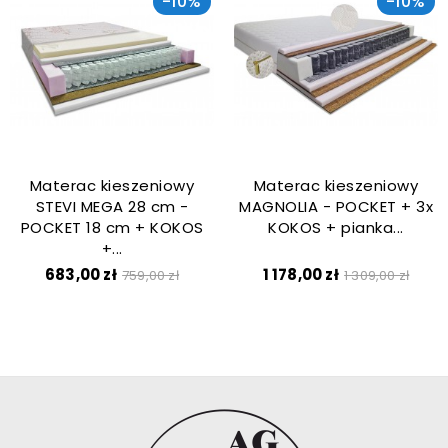
-10%
-10%
Materac kieszeniowy
Materac kieszeniowy
STEVI MEGA 28 cm -
MAGNOLIA - POCKET + 3x
POCKET 18 cm + KOKOS
KOKOS + pianka...
+...
Cena
Cena
Cena
Cena
683,00 zł
1 178,00 zł
759,00 zł
1 309,00 zł
podstawowa
podstawow