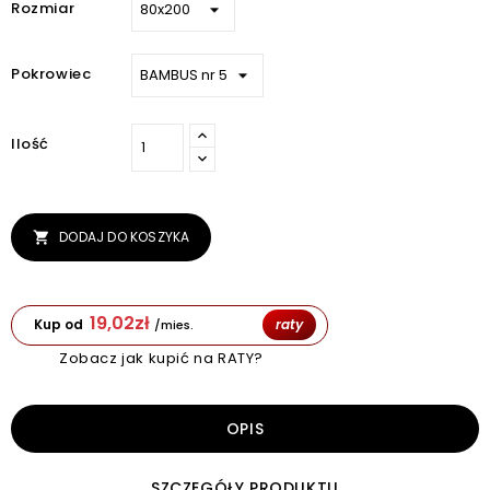
Rozmiar
Pokrowiec
Ilość
DODAJ DO KOSZYKA

19,02
zł
Kup od
raty
/mies.
Zobacz jak kupić na RATY?
OPIS
SZCZEGÓŁY PRODUKTU