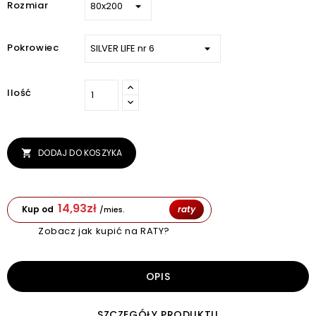
Rozmiar
Pokrowiec
Ilość
DODAJ DO KOSZYKA

14,93
zł
Kup od
raty
/mies.
Zobacz jak kupić na RATY?
OPIS
SZCZEGÓŁY PRODUKTU