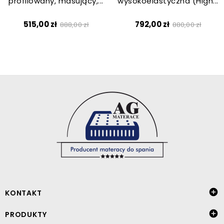
profilowany, masujący,...
wysokoelastyczna (High...
Cena
Cena
Cena
Cena
515,00 zł
792,00 zł
888,00 zł
880,00 zł
podstawowa
podstawow

KONTAKT

PRODUKTY