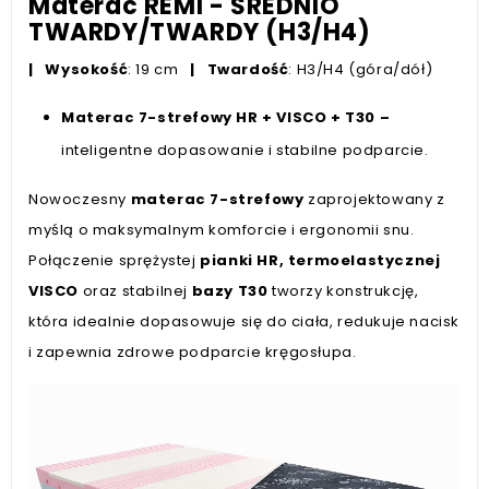
Materac REMI - ŚREDNIO
TWARDY/TWARDY (H3/H4)
|
Wysokość
: 19 cm
|
Twardość
: H3/H4 (góra/dół)
Materac 7-strefowy HR + VISCO + T30 –
inteligentne dopasowanie i stabilne podparcie.
Nowoczesny
materac 7-strefowy
zaprojektowany z
myślą o maksymalnym komforcie i ergonomii snu.
Połączenie sprężystej
pianki HR, termoelastycznej
VISCO
oraz stabilnej
bazy T30
tworzy konstrukcję,
która idealnie dopasowuje się do ciała, redukuje nacisk
i zapewnia zdrowe podparcie kręgosłupa.