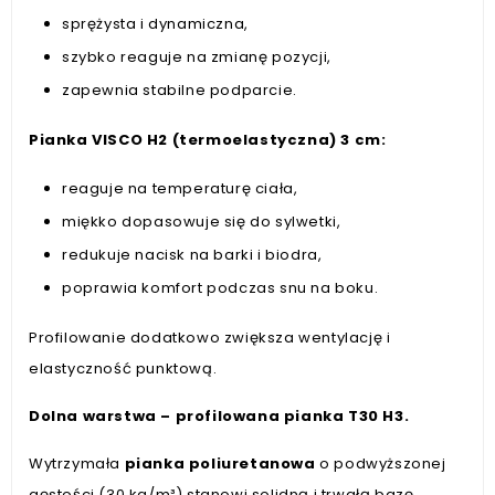
sprężysta i dynamiczna,
szybko reaguje na zmianę pozycji,
zapewnia stabilne podparcie.
Pianka VISCO H2 (termoelastyczna) 3 cm:
reaguje na temperaturę ciała,
miękko dopasowuje się do sylwetki,
redukuje nacisk na barki i biodra,
poprawia komfort podczas snu na boku.
Profilowanie dodatkowo zwiększa wentylację i
elastyczność punktową.
Dolna warstwa – profilowana pianka T30 H3.
Wytrzymała
pianka poliuretanowa
o podwyższonej
gęstości (30 kg/m³) stanowi solidną i trwałą bazę